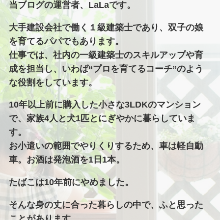
当ブログの運営者、LaLaです。
大手建設会社で働く１級建築士であり、双子の娘
を育てるパパでもあります。
仕事では、社内の一級建築士のスキルアップや育
成を担当し、いわば“プロを育てるコーチ”のよう
な役割をしています。
10年以上前に購入した小さな3LDKのマンション
で、家族4人と犬1匹とにぎやかに暮らしていま
す。
お小遣いの範囲でやりくりするため、車は軽自動
車。お酒は発泡酒を1日1本。
たばこは10年前にやめました。
そんな身の丈に合った暮らしの中で、ふと思った
ことがあります。