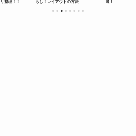
の方法
適！
ケットホルダー