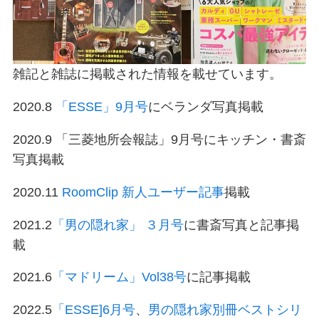
雑記と雑誌に掲載された情報を載せています。
2020.8
「ESSE」9月号
にベランダ写真掲載
2020.9 「三菱地所会報誌」9月号にキッチン・書斎
写真掲載
2020.11
RoomClip 新人ユーザー記事
掲載
2021.2
「男の隠れ家」 ３月号
に書斎写真と記事掲
載
2021.6
「マドリーム」Vol38号
に記事掲載
2022.5
「ESSE]6月号
、
男の隠れ家別冊ベストシリ