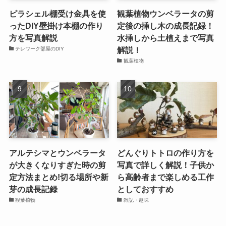
ピラシェル棚受け金具を使
観葉植物ウンベラータの剪
ったDIY壁掛け本棚の作り
定後の挿し木の成長記録！
方を写真解説
水挿しから土植えまで写真
解説！
テレワーク部屋のDIY
観葉植物
アルテシマとウンベラータ
どんぐりトトロの作り方を
が大きくなりすぎた時の剪
写真で詳しく解説！子供か
定方法まとめ!切る場所や新
ら高齢者まで楽しめる工作
芽の成長記録
としておすすめ
観葉植物
雑記・趣味