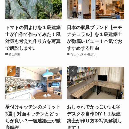
トマトの雨よけを１級建築
日本の家具ブランド【モモ
士が自作で作ってみた！風
ナチュラル】を１級建築士
対策も考えた作り方を写真
が徹底レビュー！本気でお
で解説します。
すすめする理由
貸し菜園
ちょうどいい住まい
壁付けキッチンのメリット
おしゃれでかっこいいL字
3選｜対面キッチンとどっ
デスクを自作DIY！１級建
ちが良い？一級建築士が徹
築士が作り方を写真解説し
底解説
ます！