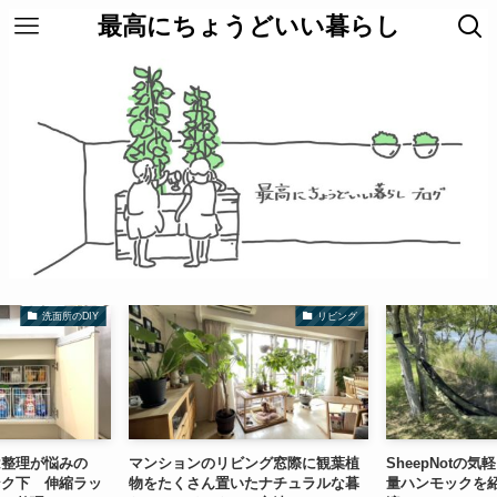
最高にちょうどいい暮らし
リビング
ちょうどいいモノ
ング窓際に観葉植
SheepNotの気軽に持ち運びできる軽
暑い夏のスーツ
たナチュラルな暮
量ハンモックを紹介！蚊帳付きで快
び対策！サラリ